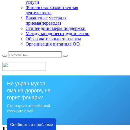
услуги
Финансово
-хозяйственная
деятельность
Вакантные места
для
приема(перевода)
Стипендии
и меры поддержки
Международное
сотрудничество
Образовательные
стандарты
Организация питания
в ОО
Не убран мусор,
яма на дороге, не
горит фонарь?
Столкнулись с проблемой ---
сообщите о ней!
Сообщить о проблеме
Главная