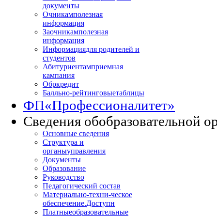
документы
Очникам
полезная
информация
Заочникам
полезная
информация
Информация
для родителей и
студентов
Абитуриентам
приемная
кампания
Обркредит
Балльно-рейтинговые
таблицы
ФП
«Профессионалитет»
Сведения об
образовательной о
Основные сведения
Структура и
органы
управления
Документы
Образование
Руководство
Педагогический состав
Материально-техни
-ческое
обеспечение.Доступн
Платные
образовательные