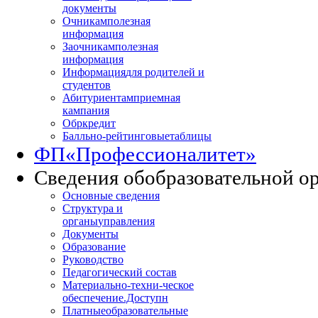
документы
Очникам
полезная
информация
Заочникам
полезная
информация
Информация
для родителей и
студентов
Абитуриентам
приемная
кампания
Обркредит
Балльно-рейтинговые
таблицы
ФП
«Профессионалитет»
Сведения об
образовательной о
Основные сведения
Структура и
органы
управления
Документы
Образование
Руководство
Педагогический состав
Материально-техни
-ческое
обеспечение.Доступн
Платные
образовательные