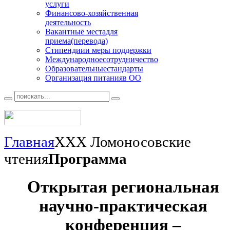
услуги
Финансово
-хозяйственная
деятельность
Вакантные места
для
приема(перевода)
Стипендии
и меры поддержки
Международное
сотрудничество
Образовательные
стандарты
Организация питания
в ОО
Главная
XXX Ломоносовские
чтения
Программа
Открытая региональная
научно-практическая
конференция –