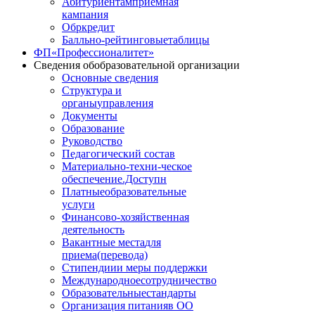
Абитуриентам
приемная
кампания
Обркредит
Балльно-рейтинговые
таблицы
ФП
«Профессионалитет»
Сведения об
образовательной организации
Основные сведения
Структура и
органы
управления
Документы
Образование
Руководство
Педагогический состав
Материально-техни
-ческое
обеспечение.Доступн
Платные
образовательные
услуги
Финансово
-хозяйственная
деятельность
Вакантные места
для
приема(перевода)
Стипендии
и меры поддержки
Международное
сотрудничество
Образовательные
стандарты
Организация питания
в ОО