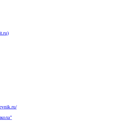
.ru)
evnik.ru/
кола"