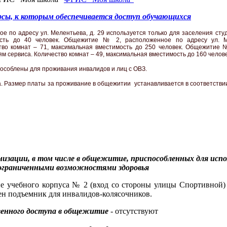
рсы, к которым обеспечивается доступ обучающихся
по адресу ул. Мелентьева, д. 29 используется только для заселения студ
сть до 40 человек. Общежитие № 2, расположенное по адресу ул. Ма
тво комнат – 71, максимальная вместимость до 250 человек. Общежитие №
м сервиса. Количество комнат – 49, максимальная вместимость до 160 челове
особлены для проживания инвалидов и лиц с ОВЗ.
а. Размер платы за проживание в общежитии устанавливается в соответстви
анизации, в том числе в общежитие, приспособленных для испо
 ограниченными возможностями здоровья
ие учебного корпуса № 2 (вход со стороны улицы Спортивной)
ен подъемник для инвалидов-колясочников.
венного доступа в общежитие
- отсутствуют