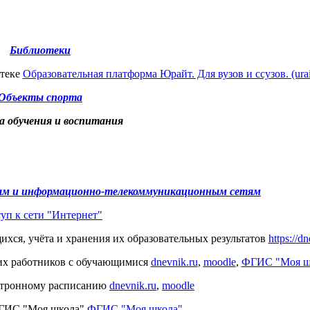
Библиотеки
отеке
Образовательная платформа Юрайт. Для вузов и ссузов. (urait
Объекты спорта
а обучения и воспитания
ам и информационно-телекоммуникационным сетям
уп к сети "Интернет"
ихся, учёта и хранения их образовательных результатов
https://dn
их работников с обучающимися
dnevnik.ru
,
moodle
,
ФГИС "Моя ш
ектронному расписанию
dnevnik.ru
,
moodle
ФГИС "Моя школа"
ФГИС "Моя школа"