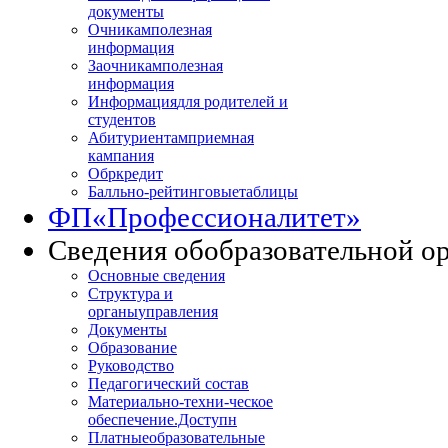
документы
Очникам
полезная
информация
Заочникам
полезная
информация
Информация
для родителей и
студентов
Абитуриентам
приемная
кампания
Обркредит
Балльно-рейтинговые
таблицы
ФП
«Профессионалитет»
Сведения об
образовательной о
Основные сведения
Структура и
органы
управления
Документы
Образование
Руководство
Педагогический состав
Материально-техни
-ческое
обеспечение.Доступн
Платные
образовательные