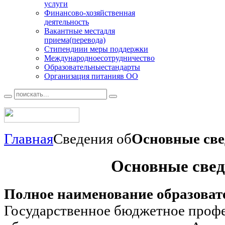
услуги
Финансово
-хозяйственная
деятельность
Вакантные места
для
приема(перевода)
Стипендии
и меры поддержки
Международное
сотрудничество
Образовательные
стандарты
Организация питания
в ОО
Главная
Сведения об
Основные све
Основные све
Полное наименование образоват
Государственное бюджетное проф