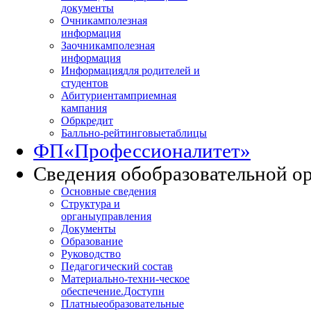
документы
Очникам
полезная
информация
Заочникам
полезная
информация
Информация
для родителей и
студентов
Абитуриентам
приемная
кампания
Обркредит
Балльно-рейтинговые
таблицы
ФП
«Профессионалитет»
Сведения об
образовательной о
Основные сведения
Структура и
органы
управления
Документы
Образование
Руководство
Педагогический состав
Материально-техни
-ческое
обеспечение.Доступн
Платные
образовательные