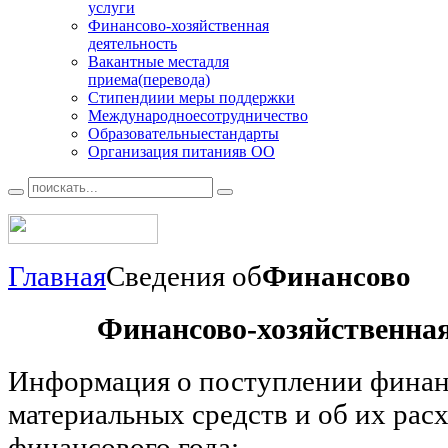
услуги
Финансово
-хозяйственная
деятельность
Вакантные места
для
приема(перевода)
Стипендии
и меры поддержки
Международное
сотрудничество
Образовательные
стандарты
Организация питания
в ОО
Главная
Сведения об
Финансово
Финансово-хозяйственная
Информация о поступлении финан
материальных средств и об их рас
финансового года: