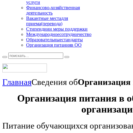
услуги
Финансово
-хозяйственная
деятельность
Вакантные места
для
приема(перевода)
Стипендии
и меры поддержки
Международное
сотрудничество
Образовательные
стандарты
Организация питания
в ОО
Главная
Сведения об
Организация
Организация питания в о
организац
Питание обучающихся организован