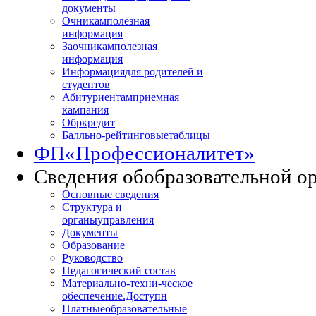
документы
Очникам
полезная
информация
Заочникам
полезная
информация
Информация
для родителей и
студентов
Абитуриентам
приемная
кампания
Обркредит
Балльно-рейтинговые
таблицы
ФП
«Профессионалитет»
Сведения об
образовательной о
Основные сведения
Структура и
органы
управления
Документы
Образование
Руководство
Педагогический состав
Материально-техни
-ческое
обеспечение.Доступн
Платные
образовательные