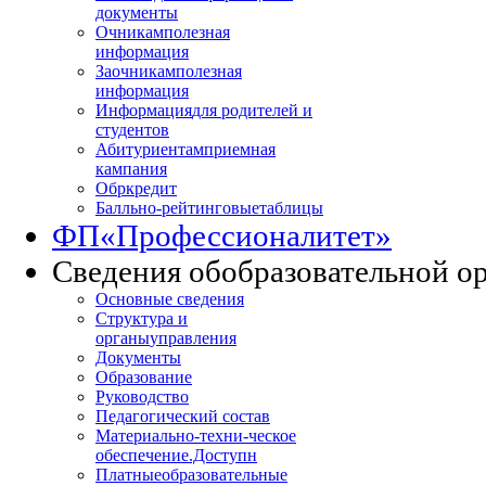
документы
Очникам
полезная
информация
Заочникам
полезная
информация
Информация
для родителей и
студентов
Абитуриентам
приемная
кампания
Обркредит
Балльно-рейтинговые
таблицы
ФП
«Профессионалитет»
Сведения об
образовательной о
Основные сведения
Структура и
органы
управления
Документы
Образование
Руководство
Педагогический состав
Материально-техни
-ческое
обеспечение.Доступн
Платные
образовательные