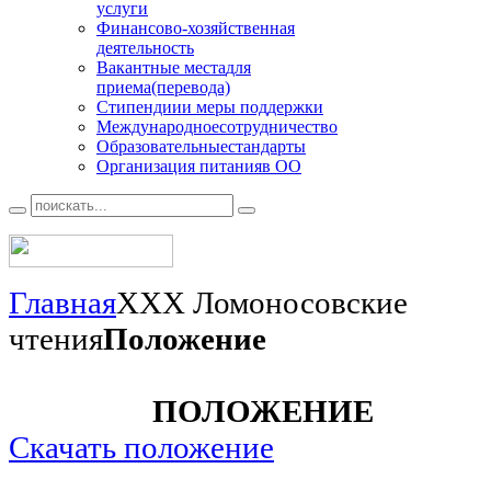
услуги
Финансово
-хозяйственная
деятельность
Вакантные места
для
приема(перевода)
Стипендии
и меры поддержки
Международное
сотрудничество
Образовательные
стандарты
Организация питания
в ОО
Главная
XXX Ломоносовские
чтения
Положение
ПОЛОЖЕНИЕ
Скачать п
оложение