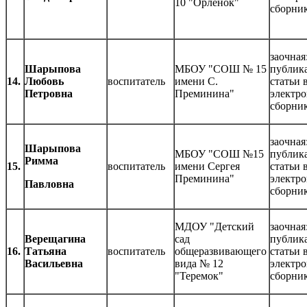
10 "Орлёнок"
сборни
заочная
Шарыпова
МБОУ "СОШ № 15
публик
14.
Любовь
воспитатель
имени С.
статьи 
Петровна
Преминина"
электр
сборни
заочная
Шарыпова
МБОУ "СОШ №15
публик
Римма
15.
воспитатель
имени Сергея
статьи 
Преминина"
электр
Павловна
сборни
МДОУ "Детский
заочная
Верещагина
сад
публик
16.
Татьяна
воспитатель
общеразвивающего
статьи 
Васильевна
вида № 12
электр
"Теремок"
сборни