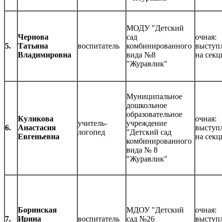
МОДУ "Детский
Чернова
сад
очная:
5.
Татьяна
воспитатель
комбинированного
выступ
Владимировна
вида №8
на секц
"Журавлик"
Муниципальное
дошкольное
образовательное
Куликова
очная:
учитель-
учреждение
6.
Анастасия
выступ
логопед
"Детский сад
Евгеньевна
на секц
комбинированного
вида № 8
"Журавлик"
Боринская
МДОУ "Детский
очная:
7.
Ирина
воспитатель
сад №26
выступ