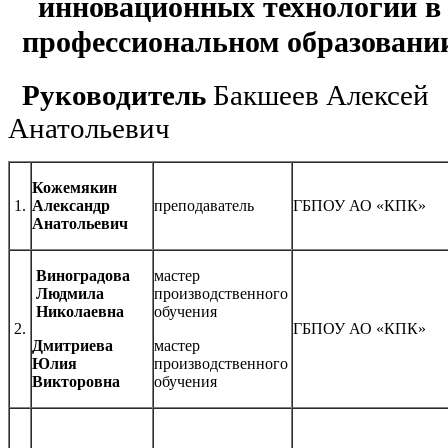
инновационных технологий в
профессиональном образовани
Руководитель
Бакшеев Алексей
Анатольевич
Кожемякин
1.
Александр
преподаватель
ГБПОУ АО «КПК»
Анатольевич
Виноградова
мастер
Людмила
производственного
Николаевна
обучения
2.
ГБПОУ АО «КПК»
Дмитриева
мастер
Юлия
производственного
Викторовна
обучения