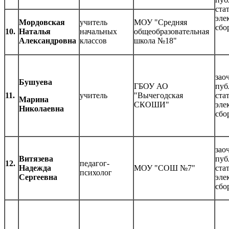
ста
эле
Мордовская
учитель
МОУ "Средняя
сбо
10.
Наталья
начальных
общеобразовательная
Александровна
классов
школа №18"
зао
Бушуева
ГБОУ АО
пуб
11.
учитель
"Вычегодская
ста
Марина
СКОШИ"
эле
Николаевна
сбо
зао
Витязева
пуб
12.
педагог-
Надежда
МОУ "СОШ №7"
ста
психолог
Сергеевна
эле
сбо