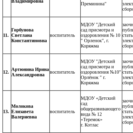
Владимировна
Преминина"
элек
сбор
МДОУ "Детский
заочн
Горбунова
сад присмотра и
публ
11.
Светлана
воспитатель
оздоровления № 10
стать
Константиновна
" Орленок", г.
элек
Коряжма
сбор
МДОУ "Детский
заочн
сад присмотра и
публ
Артюнина Ирина
12.
воспитатель
оздоровления №10"
стать
Александровна
Орлёнок " г.
элек
Коряжма
сбор
МДОУ «Детский
заочн
сад
Молокова
публ
общеразвивающего
13.
Елизавета
воспитатель
стать
вида № 12
Валериевна
элек
«Теремок»
сбор
г. Котлас