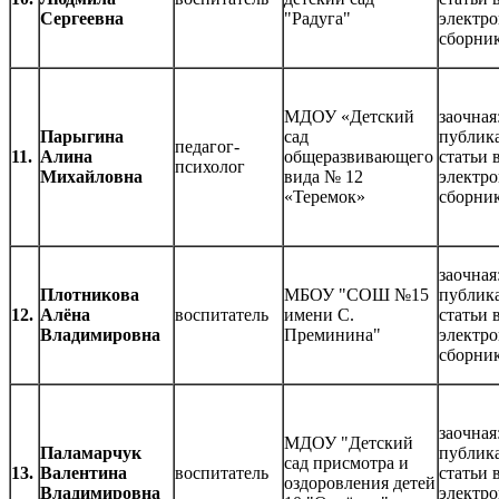
Сергеевна
"Радуга"
электр
сборни
МДОУ «Детский
заочная
Парыгина
сад
публик
педагог-
11.
Алина
общеразвивающего
статьи 
психолог
Михайловна
вида № 12
электр
«Теремок»
сборни
заочная
Плотникова
МБОУ "СОШ №15
публик
12.
Алёна
воспитатель
имени С.
статьи 
Владимировна
Преминина"
электр
сборни
заочная
МДОУ "Детский
Паламарчук
публик
сад присмотра и
13.
Валентина
воспитатель
статьи 
оздоровления детей
Владимировна
электр