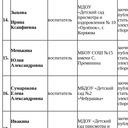
МДОУ
заочн
«Детский сад
Зыкова
публ
присмотра и
14.
воспитатель
стать
Ирина
оздоровления № 10
элек
Ксанфиевна
«Орлёнок», г.
сбор
Коряжма
заочн
Менькина
МБОУ СОШ №15
публ
15.
воспитатель
имени С.
стать
Юлия
Преминина
элек
Александровна
сбор
заочн
Сумарокова
МБДОУ «Детский
публ
16.
Елена
воспитатель
сад №2
стать
Александровна
«Чебурашка»
элек
сбор
заочн
МДОУ «Детский
Ивакина
публ
сад присмотра и