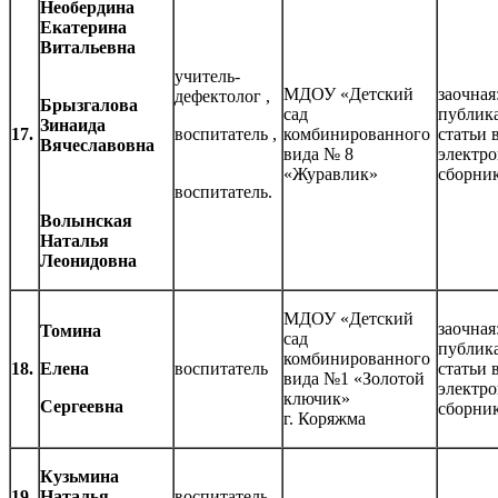
Необердина
Екатерина
Витальевна
учитель-
МДОУ «Детский
заочная
дефектолог ,
Брызгалова
сад
публик
Зинаида
17.
воспитатель ,
комбинированного
статьи 
Вячеславовна
вида № 8
электр
«Журавлик»
сборни
воспитатель.
Волынская
Наталья
Леонидовна
МДОУ «Детский
заочная
Томина
сад
публик
комбинированного
18.
Елена
воспитатель
статьи 
вида №1 «Золотой
электр
ключик»
Сергеевна
сборни
г. Коряжма
Кузьмина
19.
Наталья
воспитатель