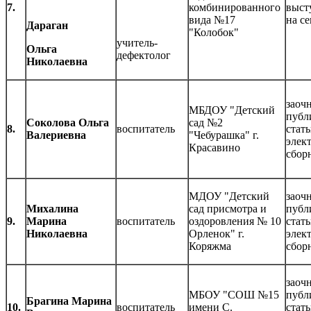
7.
комбинированного
выст
вида №17
на с
Дараган
"Колобок"
учитель-
Ольга
дефектолог
Николаевна
заочн
МБДОУ "Детский
публ
Соколова Ольга
сад №2
8.
воспитатель
стать
Валериевна
"Чебурашка" г.
элек
Красавино
сбор
МДОУ "Детский
заочн
Михалина
сад присмотра и
публ
9.
Марина
воспитатель
оздоровления № 10
стать
Николаевна
Орленок" г.
элек
Коряжма
сбор
заочн
МБОУ "СОШ №15
публ
Брагина Марина
10.
воспитатель
имени С.
стать