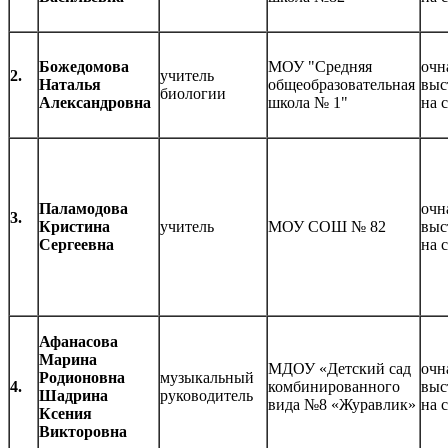
Божедомова
МОУ "Средняя
очн
2.
учитель
Наталья
общеобразовательная
выс
биологии
Александровна
школа № 1"
на 
Паламодова
очн
3.
Кристина
учитель
МОУ СОШ № 82
выс
Сергеевна
на 
Афанасова
Марина
МДОУ «Детский сад
очн
Родионовна
музыкальный
4.
комбинированного
выс
Шадрина
руководитель
вида №8 «Журавлик»
на 
Ксения
Викторовна