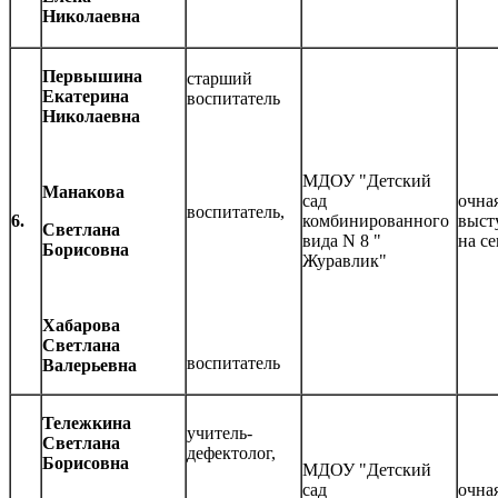
Николаевна
Первышина
старший
Екатерина
воспитатель
Николаевна
МДОУ "Детский
Манакова
сад
очная
воспитатель,
6.
комбинированного
выст
Светлана
вида N 8 "
на с
Борисовна
Журавлик"
Хабарова
Светлана
воспитатель
Валерьевна
Тележкина
учитель-
Светлана
дефектолог,
Борисовна
МДОУ "Детский
сад
очная