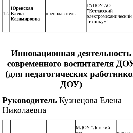
ГАПОУ АО
Юренская
"Котласский
12.
Елена
преподаватель
электромеханический
Казимировна
техникум"
Инновационная деятельность
современного воспитателя ДО
(для педагогических работнико
ДОУ)
Руководитель
Кузнецова Елена
Николаевна
МДОУ "Детский
сад
очная: