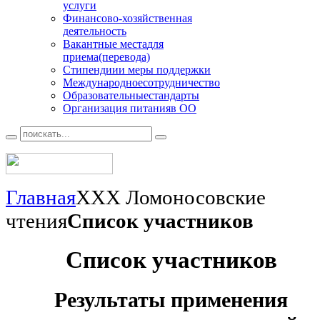
услуги
Финансово
-хозяйственная
деятельность
Вакантные места
для
приема(перевода)
Стипендии
и меры поддержки
Международное
сотрудничество
Образовательные
стандарты
Организация питания
в ОО
Главная
XXX Ломоносовские
чтения
Список участников
Список участников
Результаты применения