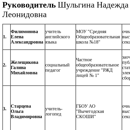
Руководитель
Шульгина Надежда
Леонидовна
Филимонова
учитель
МОУ "Средняя
очн
1.
Елена
английского
Общеобразовательная
выс
Александровна
языка
школа №18"
сек
зао
Частное
Желещикова
пуб
2.
социальный
общеобразовательное
Галина
ста
педагог
учреждение "РЖД
Михайловна
эле
лицей № 1"
сбо
Старцева
ГБОУ АО
очн
3.
учитель-
Ольга
"Вычегодская
выс
логопед
Владимировна
СКОШИ"
сек