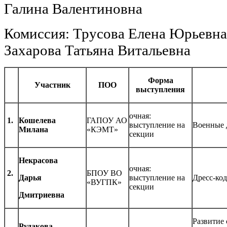
Галина Валентиновна
Комиссия: Трусова Елена Юрьевна
Захарова Татьяна Витальевна
Форма
Участник
ПОО
выступления
очная:
1.
Кошелева
ГАПОУ АО
выступление на
Военные 
Милана
«КЭМТ»
секции
Некрасова
очная:
2.
БПОУ ВО
Дарья
выступление на
Дресс-код
«ВУГПК»
секции
Дмитриевна
Развитие
Рудакова