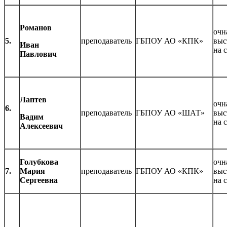
Романов
очн
5.
преподаватель
ГБПОУ АО «КПК»
выс
Иван
на 
Павлович
Лаптев
очн
6.
преподаватель
ГБПОУ АО «ШАТ»
выс
Вадим
на 
Алексеевич
Голубкова
очн
7.
Мария
преподаватель
ГБПОУ АО «КПК»
выс
Сергеевна
на 