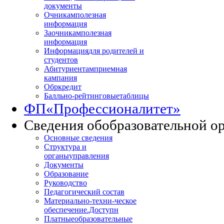
документы
Очникам
полезная
информация
Заочникам
полезная
информация
Информация
для родителей и
студентов
Абитуриентам
приемная
кампания
Обркредит
Балльно-рейтинговые
таблицы
ФП
«Профессионалитет»
Сведения об
образовательной о
Основные сведения
Структура и
органы
управления
Документы
Образование
Руководство
Педагогический состав
Материально-техни
-ческое
обеспечение.Доступн
Платные
образовательные