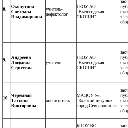
зао
Окочутина
ГБОУ АО
пуб
8.
учитель-
Светлана
"Вычегодская
ста
дефектолог
Владимировна
СКОШИ"
эле
сбо
зао
Андреева
ГБОУ АО
пуб
9.
Людмила
учитель
"Вычегодская
ста
Сергеевна
СКОШИ"
эле
сбо
зао
Черемная
МАДОУ №1
пуб
10.
Татьяна
воспитатель
"Золотой петушок"
ста
Викторовна
город Северодвинск
эле
сбо
БПОУ ВО
зао