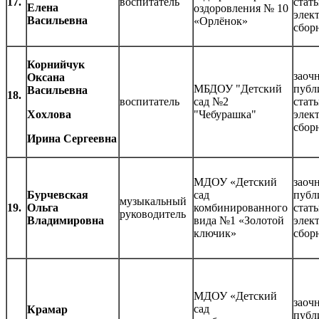
17.
воспитатель
стать
Елена
оздоровления № 10
элек
Васильевна
«Орлёнок»
сбор
Корнийчук
заочн
Оксана
МБДОУ "Детский
публ
Васильевна
18.
воспитатель
сад №2
стать
Хохлова
"Чебурашка"
элек
сбор
Ирина Сергеевна
МДОУ «Детский
заочн
Бурчевская
сад
публ
музыкальный
19.
Ольга
комбинированного
стать
руководитель
Владимировна
вида №1 «Золотой
элек
ключик»
сбор
МДОУ «Детский
заочн
сад
Крамар
публ