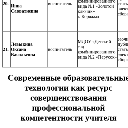
комбинированного
20.
воспитатель
стать
Инна
вида №1 «Золотой
элек
Савватиевна
ключик»
сбор
г. Коряжма
заочн
МДОУ «Детский
Левыкина
публ
сад
21.
Оксана
воспитатель
стать
комбинированного
Васильевна
элек
вида №2 «Парусок»
сбор
Современные образовательны
технологии как ресурс
совершенствования
профессиональной
компетентности учителя