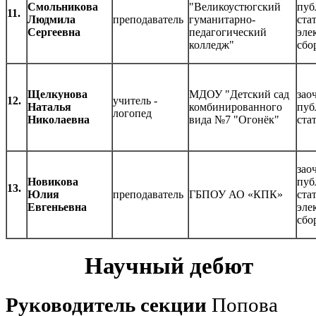
Смольникова
"Великоустюгский
пуб
11.
Людмила
преподаватель
гуманитарно-
ста
Сергеевна
педагогический
эле
колледж"
сбо
Щелкунова
МДОУ "Детский сад
зао
12.
учитель -
Наталья
комбинированного
пуб
логопед
Николаевна
вида №7 "Огонёк"
ста
зао
Новикова
пуб
13.
Юлия
преподаватель
ГБПОУ АО «КПК»
ста
Евгеньевна
эле
сбо
Научный дебют
Руководитель секции
Попова