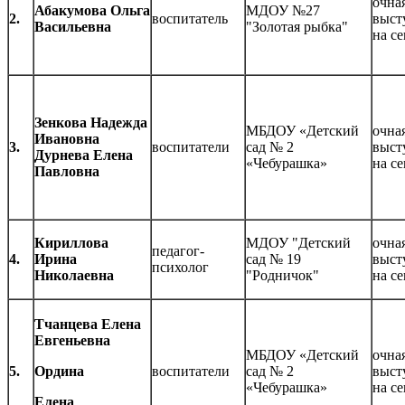
очная
Абакумова Ольга
МДОУ №27
2.
воспитатель
выст
Васильевна
"Золотая рыбка"
на с
Зенкова Надежда
МБДОУ «Детский
очная
Ивановна
3.
воспитатели
сад № 2
выст
Дурнева Елена
«Чебурашка»
на с
Павловна
Кириллова
МДОУ "Детский
очная
педагог-
4.
Ирина
сад № 19
выст
психолог
Николаевна
"Родничок"
на с
Тчанцева Елена
Евгеньевна
МБДОУ «Детский
очная
5.
Ордина
воспитатели
сад № 2
выст
«Чебурашка»
на с
Елена