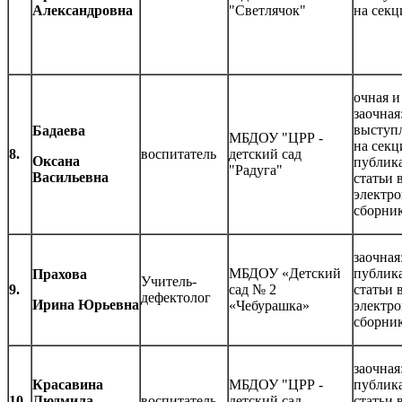
Александровна
"Светлячок"
на секц
очная и
заочная
выступ
Бадаева
МБДОУ "ЦРР -
на секц
8.
воспитатель
детский сад
Оксана
публик
"Радуга"
Васильевна
статьи 
электр
сборни
заочная
МБДОУ «Детский
публик
Прахова
Учитель-
9.
сад № 2
статьи 
дефектолог
Ирина Юрьевна
«Чебурашка»
электр
сборни
заочная
Красавина
МБДОУ "ЦРР -
публик
10.
Людмила
воспитатель
детский сад
статьи 