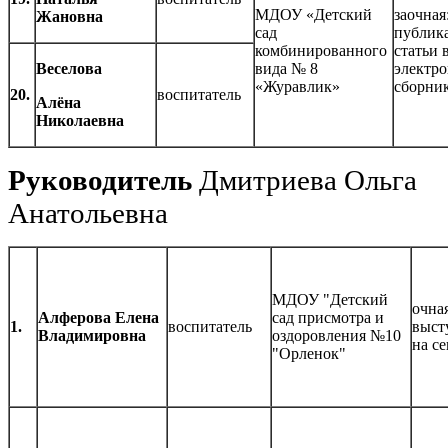
МДОУ «Детский
заочная
Жановна
сад
публик
комбинированного
статьи 
Веселова
вида № 8
электр
«Журавлик»
сборни
20.
воспитатель
Алёна
Николаевна
Руководитель
Дмитриева Ольга
Анатольевна
МДОУ "Детский
очная
Алферова Елена
сад присмотра и
1.
воспитатель
выст
Владимировна
оздоровления №10
на с
"Орленок"