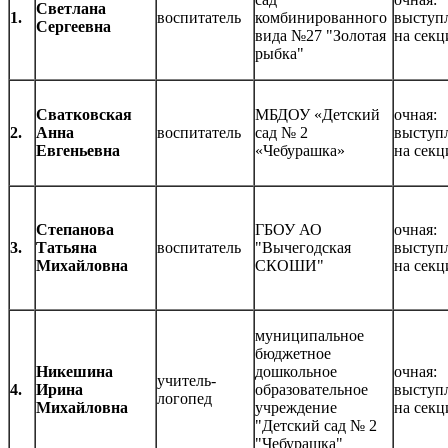
Светлана
1.
воспитатель
комбинированного
выступ
Сергеевна
вида №27 "Золотая
на секц
рыбка"
Сватковская
МБДОУ «Детский
очная:
2.
Анна
воспитатель
сад № 2
выступ
Евгеньевна
«Чебурашка»
на секц
Степанова
ГБОУ АО
очная:
3.
Татьяна
воспитатель
"Вычегодская
выступ
Михайловна
СКОШИ"
на секц
муниципальное
бюджетное
Никешина
дошкольное
очная:
учитель-
4.
Ирина
образовательное
выступ
логопед
Михайловна
учреждение
на секц
"Детский сад № 2
"Чебурашка"