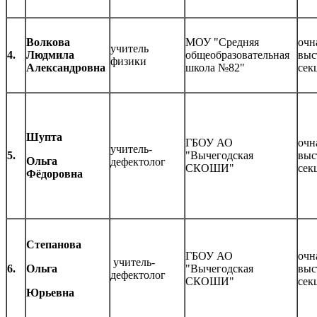
Волкова
МОУ "Средняя
очн
учитель
4.
Людмила
общеобразовательная
выс
физики
Александровна
школа №82"
сек
Шупта
ГБОУ АО
очн
учитель-
5.
"Вычегодская
выс
Ольга
дефектолог
СКОШИ"
сек
Фёдоровна
Степанова
ГБОУ АО
очн
учитель-
6.
Ольга
"Вычегодская
выс
дефектолог
СКОШИ"
сек
Юрьевна