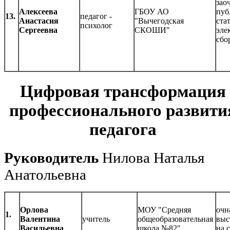
зао
Алексеева
ГБОУ АО
пуб
13.
педагог -
Анастасия
"Вычегодская
ста
психолог
Сергеевна
СКОШИ"
эле
сбо
Цифровая трансформация
профессионального развити
педагога
Руководитель
Нилова Наталья
Анатольевна
Орлова
МОУ "Средняя
очн
1.
Валентина
учитель
общеобразовательная
выс
Васильевна
школа №82"
на 