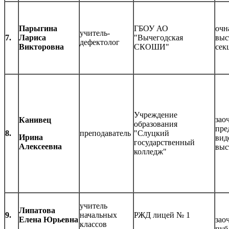
Парыгина
ГБОУ АО
очн
учитель-
7.
Лариса
"Вычегодская
выс
дефектолог
Викторовна
СКОШИ"
сек
Учреждение
зао
Канивец
образования
пре
8.
преподаватель
"Слуцкий
Ирина
вид
государственный
Алексеевна
выс
колледж"
учитель
Липатова
9.
начальных
РЖД лицей № 1
Елена Юрьевна
зао
классов
пуб