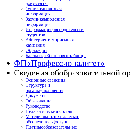
документы
Очникам
полезная
информация
Заочникам
полезная
информация
Информация
для родителей и
студентов
Абитуриентам
приемная
кампания
Обркредит
Балльно-рейтинговые
таблицы
ФП
«Профессионалитет»
Сведения об
образовательной о
Основные сведения
Структура и
органы
управления
Документы
Образование
Руководство
Педагогический состав
Материально-техни
-ческое
обеспечение.Доступн
Платные
образовательные