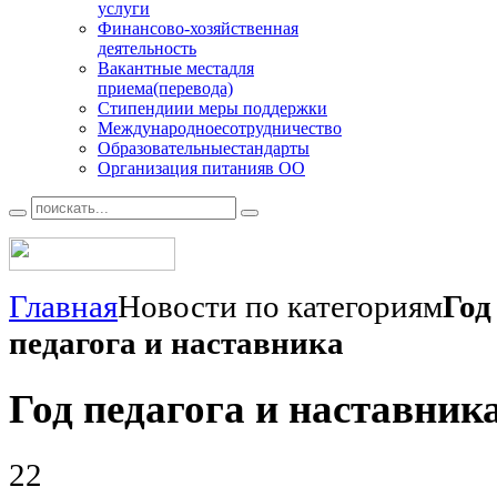
услуги
Финансово
-хозяйственная
деятельность
Вакантные места
для
приема(перевода)
Стипендии
и меры поддержки
Международное
сотрудничество
Образовательные
стандарты
Организация питания
в ОО
Главная
Новости по категориям
Год
педагога и наставника
Год педагога и наставник
22