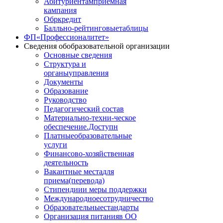
Абитуриентам
приемная
кампания
Обркредит
Балльно-рейтинговые
таблицы
ФП
«Профессионалитет»
Сведения об
образовательной организации
Основные сведения
Структура и
органы
управления
Документы
Образование
Руководство
Педагогический состав
Материально-техни
-ческое
обеспечение.Доступн
Платные
образовательные
услуги
Финансово
-хозяйственная
деятельность
Вакантные места
для
приема(перевода)
Стипендии
и меры поддержки
Международное
сотрудничество
Образовательные
стандарты
Организация питания
в ОО